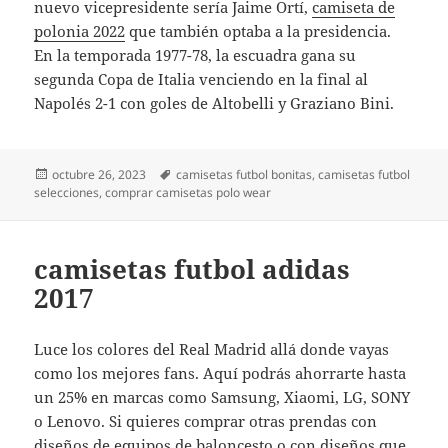
nuevo vicepresidente sería Jaime Ortí,
camiseta de
polonia 2022
que también optaba a la presidencia.
En la temporada 1977-78, la escuadra gana su
segunda Copa de Italia venciendo en la final al
Napolés 2-1 con goles de Altobelli y Graziano Bini.
Publicado
Etiquetas
octubre 26, 2023
camisetas futbol bonitas
,
camisetas futbol
el
selecciones
,
comprar camisetas polo wear
camisetas futbol adidas
2017
Luce los colores del Real Madrid allá donde vayas
como los mejores fans. Aquí podrás ahorrarte hasta
un 25% en marcas como Samsung, Xiaomi, LG, SONY
o Lenovo. Si quieres comprar otras prendas con
diseños de equipos de baloncesto o con diseños que