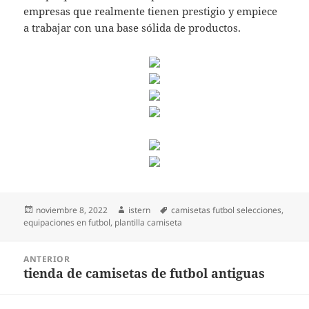
empresas que realmente tienen prestigio y empiece
a trabajar con una base sólida de productos.
Publicado
Autor
Etiquetas
noviembre 8, 2022
istern
camisetas futbol selecciones
,
el
equipaciones en futbol
,
plantilla camiseta
Navegación
ANTERIOR
de
tienda de camisetas de futbol antiguas
Entrada
entradas
anterior: