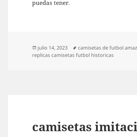
puedas tener.
Publicado
Etiquetas
julio 14, 2023
camisetas de futbol ama
el
replicas camisetas futbol historicas
camisetas imitac