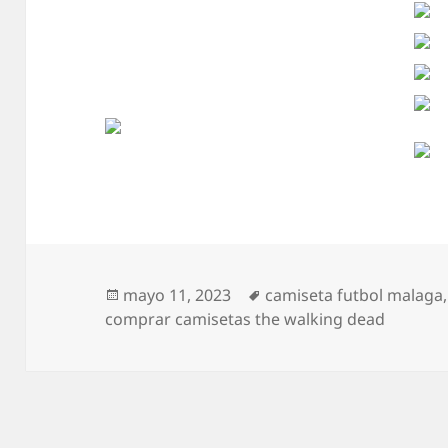
Publicado
Etiquetas
mayo 11, 2023
camiseta futbol malaga
el
comprar camisetas the walking dead