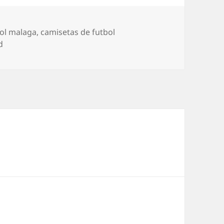
bol malaga
,
camisetas de futbol
d