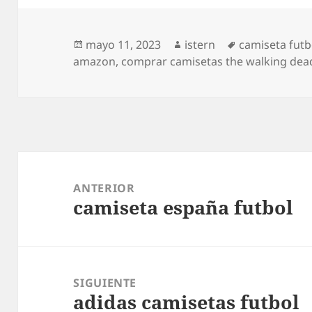
Publicado
Autor
Etiquetas
mayo 11, 2023
istern
camiseta fut
el
amazon
,
comprar camisetas the walking dea
Navegación
de
ANTERIOR
camiseta españa futbol
entradas
Entrada
anterior:
SIGUIENTE
adidas camisetas futbol
Entrada