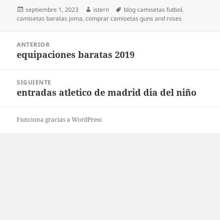
Publicado
Autor
Etiquetas
septiembre 1, 2023
istern
blog camisetas futbol
,
el
camisetas baratas joma
,
comprar camisetas guns and roses
Navegación
ANTERIOR
de
equipaciones baratas 2019
Entrada
entradas
anterior:
SIGUIENTE
entradas atletico de madrid dia del niño
Entrada
siguiente:
Funciona gracias a WordPress