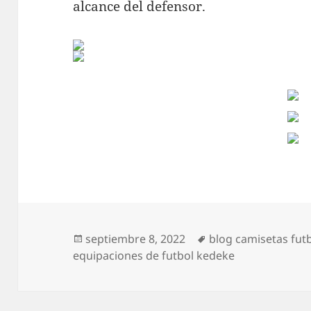
alcance del defensor.
Publicado
Etiquetas
septiembre 8, 2022
blog camisetas fut
el
equipaciones de futbol kedeke