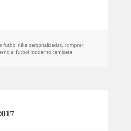
s
s futbol nike personalizadas
,
comprar
terno al futbol moderno camiseta
2017