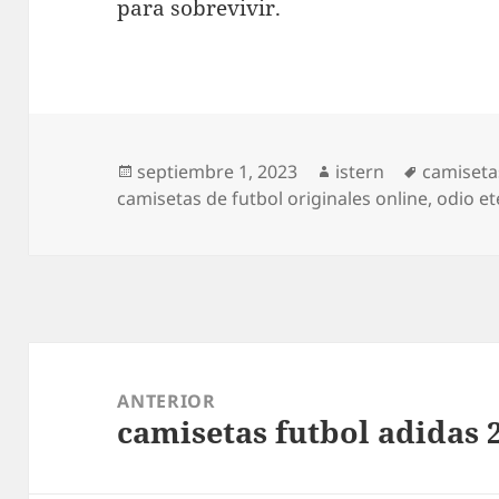
para sobrevivir.
Publicado
Autor
Etiqueta
septiembre 1, 2023
istern
camiseta
el
camisetas de futbol originales online
,
odio e
Navegación
de
ANTERIOR
camisetas futbol adidas 
entradas
Entrada
anterior: