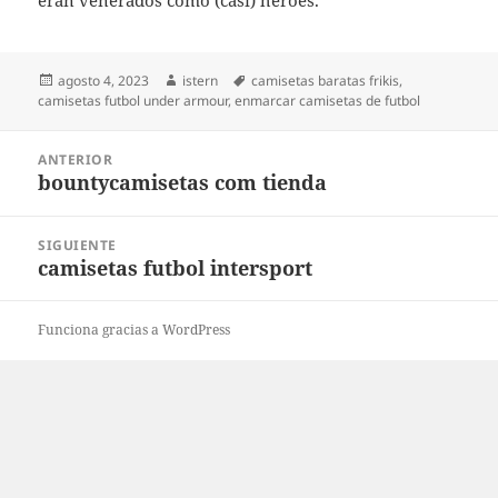
eran venerados como (casi) héroes.
Publicado
Autor
Etiquetas
agosto 4, 2023
istern
camisetas baratas frikis
,
el
camisetas futbol under armour
,
enmarcar camisetas de futbol
Navegación
ANTERIOR
de
bountycamisetas com tienda
Entrada
entradas
anterior:
SIGUIENTE
camisetas futbol intersport
Entrada
siguiente:
Funciona gracias a WordPress