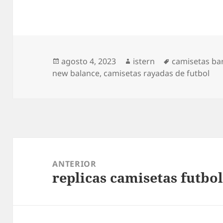
Publicado
Autor
Etiquetas
agosto 4, 2023
istern
camisetas bar
el
new balance
,
camisetas rayadas de futbol
Navegación
de
ANTERIOR
replicas camisetas futbo
entradas
Entrada
anterior: