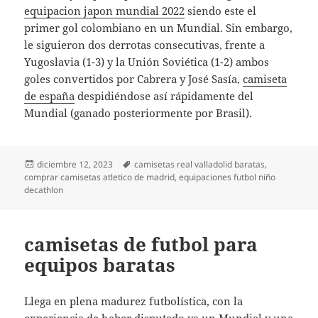
equipacion japon mundial 2022
siendo este el
primer gol colombiano en un Mundial. Sin embargo,
le siguieron dos derrotas consecutivas, frente a
Yugoslavia (1-3) y la Unión Soviética (1-2) ambos
goles convertidos por Cabrera y José Sasía,
camiseta
de españa
despidiéndose así rápidamente del
Mundial (ganado posteriormente por Brasil).
Publicado
Etiquetas
diciembre 12, 2023
camisetas real valladolid baratas
,
el
comprar camisetas atletico de madrid
,
equipaciones futbol niño
decathlon
camisetas de futbol para
equipos baratas
Llega en plena madurez futbolística, con la
experiencia de haber disputado ya un Mundial y una