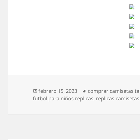
Publicado
Etiquetas
febrero 15, 2023
comprar camisetas ta
el
futbol para niños replicas
,
replicas camisetas 