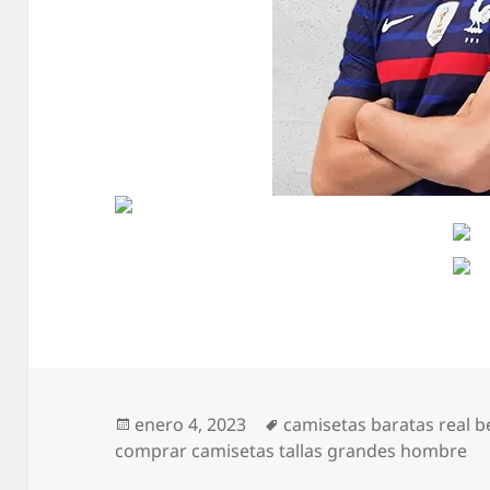
Publicado
Etiquetas
enero 4, 2023
camisetas baratas real b
el
comprar camisetas tallas grandes hombre