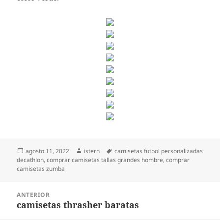
Publicado
Autor
Etiquetas
agosto 11, 2022
istern
camisetas futbol personalizadas
el
decathlon
,
comprar camisetas tallas grandes hombre
,
comprar
camisetas zumba
Navegación
ANTERIOR
de
camisetas thrasher baratas
Entrada
entradas
anterior: