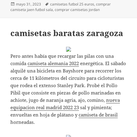
Publicado
Etiquetas
mayo 31, 2023
camisetas futbol 25 euros
,
comprar
el
camiseta jaen futbol sala
,
comprar camisetas jordan
camisetas baratas zaragoza
Pero antes había que recargar las pilas con una
comida
camiseta alemania 2022
energética. El sábado
alquilé una bicicleta en Bayshore para recorrer los
cerca de 11 kilómetros del circuito para cicloturistas
que rodea el extenso Stanley Park. Probé el Pollo
Pibil que consiste en piezas de pollo marinadas en
achiote, jugo de naranja agria, ajo, comino,
nueva
equipacion real madrid 2022 23
sal y pimienta;
envueltas en hoja de plátano y
camiseta de brasil
horneadas.