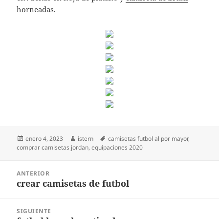
horneadas.
Publicado
Autor
Etiquetas
enero 4, 2023
istern
camisetas futbol al por mayor
,
el
comprar camisetas jordan
,
equipaciones 2020
Navegación
ANTERIOR
de
crear camisetas de futbol
Entrada
entradas
anterior:
SIGUIENTE