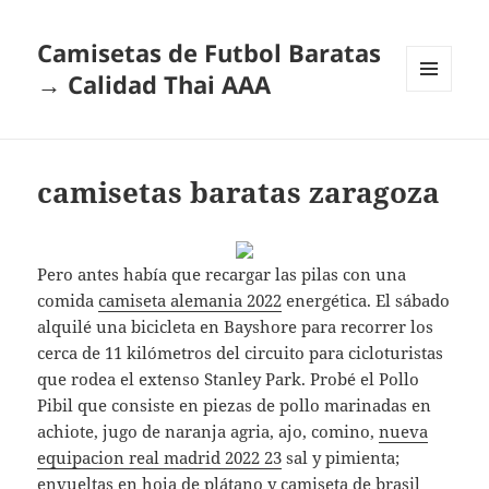
Camisetas de Futbol Baratas
→ Calidad Thai AAA
MENÚ
Y
WIDGETS
camisetas baratas zaragoza
Pero antes había que recargar las pilas con una
comida
camiseta alemania 2022
energética. El sábado
alquilé una bicicleta en Bayshore para recorrer los
cerca de 11 kilómetros del circuito para cicloturistas
que rodea el extenso Stanley Park. Probé el Pollo
Pibil que consiste en piezas de pollo marinadas en
achiote, jugo de naranja agria, ajo, comino,
nueva
equipacion real madrid 2022 23
sal y pimienta;
envueltas en hoja de plátano y
camiseta de brasil