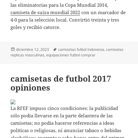
las eliminatorias para la Copa Mundial 2014,
camiseta de suiza mundial 2022
con un marcador de
4-0 para la selección local. Convirtió treinta y tres
goles y recibió catorce.
Publicado
Etiquetas
diciembre 12, 2023
camisetas futbol indonesia
,
camisetas
el
replicas masculinas
,
equipaciones futbol comprar
camisetas de futbol 2017
opiniones
La RFEF impuso cinco condiciones: la publicidad
sólo podía llevarse en la parte delantera de las
camisetas; no podía hacerse referencias a ideas
políticas o religiosas, ni anunciar tabaco o bebidas
alcohólicas; cuarenta y ocho horas antes del primer