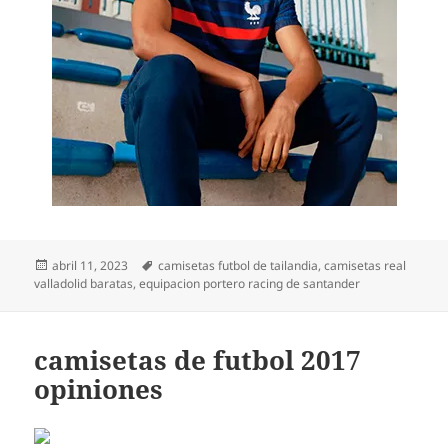
Publicado
Etiquetas
abril 11, 2023
camisetas futbol de tailandia
,
camisetas real
el
valladolid baratas
,
equipacion portero racing de santander
camisetas de futbol 2017
opiniones