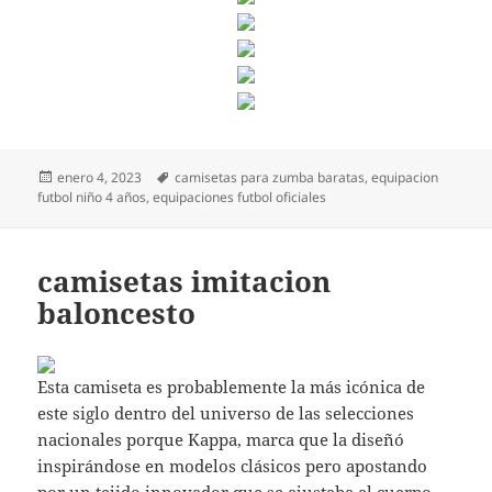
Publicado
Etiquetas
enero 4, 2023
camisetas para zumba baratas
,
equipacion
el
futbol niño 4 años
,
equipaciones futbol oficiales
camisetas imitacion
baloncesto
Esta camiseta es probablemente la más icónica de
este siglo dentro del universo de las selecciones
nacionales porque Kappa, marca que la diseñó
inspirándose en modelos clásicos pero apostando
por un tejido innovador que se ajustaba al cuerpo,