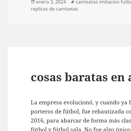
Publicado
Etiquetas
enero 3, 2024
camisetas imitacion futb
el
replicas de camisetas
cosas baratas en 
La empresa evolucionó, y cuando ya h
porteros de fútbol, fue rebautizada 
2016, para abarcar de forma más clar
fútbol y fútbol sala. No fue algo único