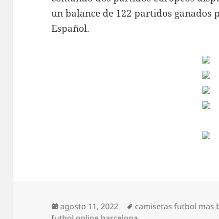
un balance de 122 partidos ganados po
Español.
Publicado
Etiquetas
agosto 11, 2022
camisetas futbol mas 
el
futbol online barcelona