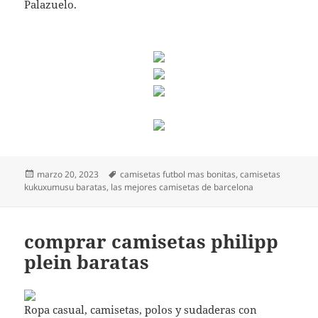
Palazuelo.
Publicado
Etiquetas
marzo 20, 2023
camisetas futbol mas bonitas
,
camisetas
el
kukuxumusu baratas
,
las mejores camisetas de barcelona
comprar camisetas philipp
plein baratas
Ropa casual, camisetas, polos y sudaderas con