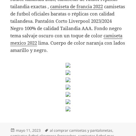
tailandia exactas ,
camiseta de francia 2022
camisetas
de futbol oficiales baratas o réplicas con calidad
tailandesa. Pantalón Corto Liverpool 2023/2024
Negro 100% de calidad Tailandia AAA. Fondo negro
tema salvaje oscuro con un toque de color
camiseta
mexico 2022
lima. Cuerpo de color naranja con lados
amarillo y negro.
Publicado
Etiquetas
mayo 11, 2023
al comprar camisetas y pantalonetas
,
el
camisetas futbol aliexpress forocoches
,
camisetas futbol mas