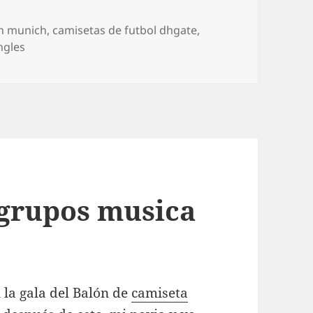
rn munich
,
camisetas de futbol dhgate
,
ngles
 grupos musica
n la gala del Balón de
camiseta