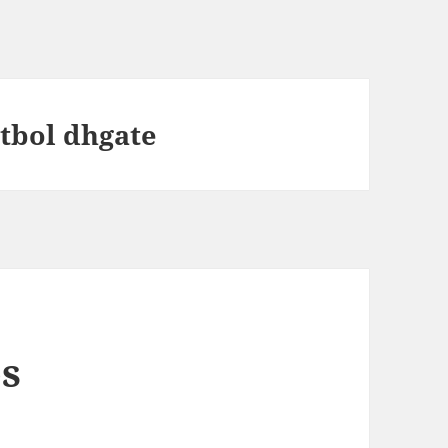
utbol dhgate
os