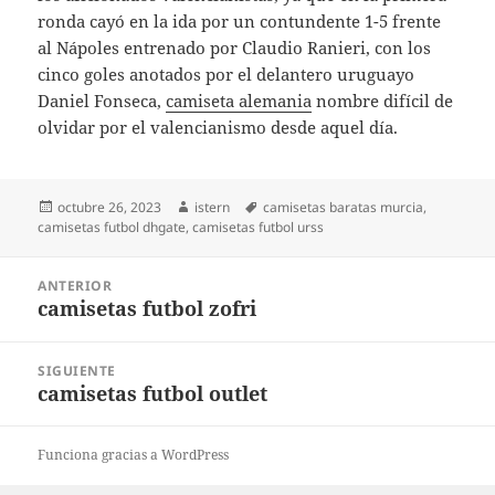
ronda cayó en la ida por un contundente 1-5 frente
al Nápoles entrenado por Claudio Ranieri, con los
cinco goles anotados por el delantero uruguayo
Daniel Fonseca,
camiseta alemania
nombre difícil de
olvidar por el valencianismo desde aquel día.
Publicado
Autor
Etiquetas
octubre 26, 2023
istern
camisetas baratas murcia
,
el
camisetas futbol dhgate
,
camisetas futbol urss
Navegación
ANTERIOR
de
camisetas futbol zofri
Entrada
entradas
anterior:
SIGUIENTE
camisetas futbol outlet
Entrada
siguiente:
Funciona gracias a WordPress