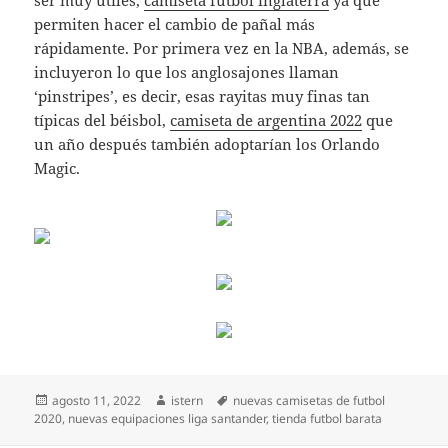
ser muy útiles,
camiseta futbol inglaterra
ya que
permiten hacer el cambio de pañal más
rápidamente. Por primera vez en la NBA, además, se
incluyeron lo que los anglosajones llaman
‘pinstripes’, es decir, esas rayitas muy finas tan
típicas del béisbol,
camiseta de argentina 2022
que
un año después también adoptarían los Orlando
Magic.
Publicado
Autor
Etiquetas
agosto 11, 2022
istern
nuevas camisetas de futbol
el
2020
,
nuevas equipaciones liga santander
,
tienda futbol barata