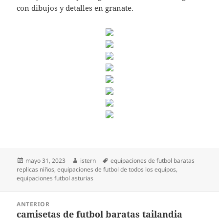
con dibujos y detalles en granate.
Publicado
Autor
Etiquetas
mayo 31, 2023
istern
equipaciones de futbol baratas
el
replicas niños
,
equipaciones de futbol de todos los equipos
,
equipaciones futbol asturias
Navegación
ANTERIOR
de
camisetas de futbol baratas tailandia
Entrada