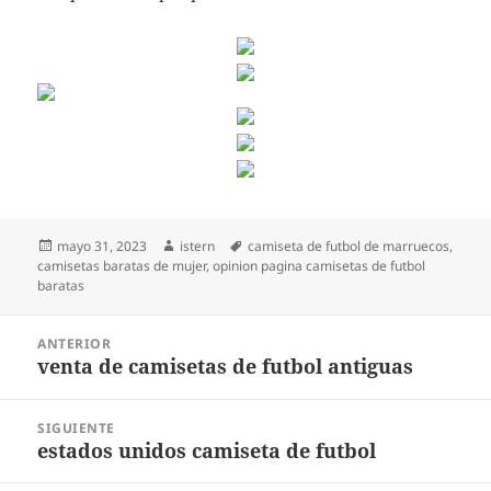
Publicado
Autor
Etiquetas
mayo 31, 2023
istern
camiseta de futbol de marruecos
,
el
camisetas baratas de mujer
,
opinion pagina camisetas de futbol
baratas
Navegación
ANTERIOR
de
venta de camisetas de futbol antiguas
Entrada
entradas
anterior:
SIGUIENTE
estados unidos camiseta de futbol
Entrada
siguiente: