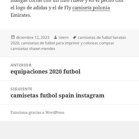
mangas cortas con un fino ribete y en el pecho con
el logo de adidas y el de Fly
camiseta polonia
Emirates.
Publicado
Autor
Etiquetas
diciembre 12, 2023
istern
camisetas de futbol baratas
el
2020
,
camisetas de futbol para imprimir y colorear
,
comprar
camisetas shawn mendes
Navegación
ANTERIOR
de
equipaciones 2020 futbol
Entrada
entradas
anterior:
SIGUIENTE
camisetas futbol spain instagram
Entrada
siguiente:
Funciona gracias a WordPress