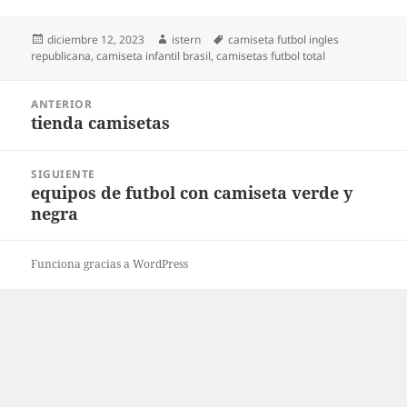
Publicado
Autor
Etiquetas
diciembre 12, 2023
istern
camiseta futbol ingles
el
republicana
,
camiseta infantil brasil
,
camisetas futbol total
Navegación
ANTERIOR
de
tienda camisetas
Entrada
entradas
anterior:
SIGUIENTE
equipos de futbol con camiseta verde y
Entrada
negra
siguiente:
Funciona gracias a WordPress