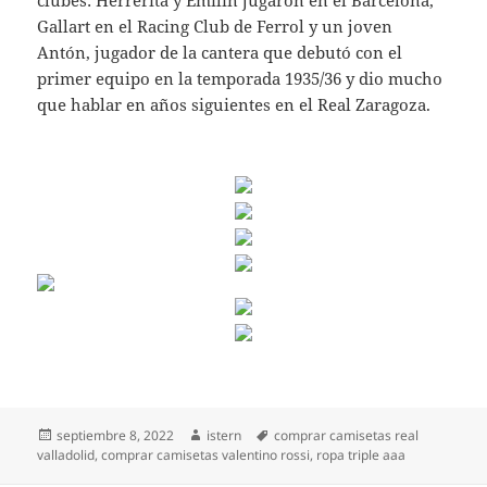
clubes: Herrerita y Emilín jugaron en el Barcelona,
Gallart en el Racing Club de Ferrol y un joven
Antón, jugador de la cantera que debutó con el
primer equipo en la temporada 1935/36 y dio mucho
que hablar en años siguientes en el Real Zaragoza.
Publicado
Autor
Etiquetas
septiembre 8, 2022
istern
comprar camisetas real
el
valladolid
,
comprar camisetas valentino rossi
,
ropa triple aaa