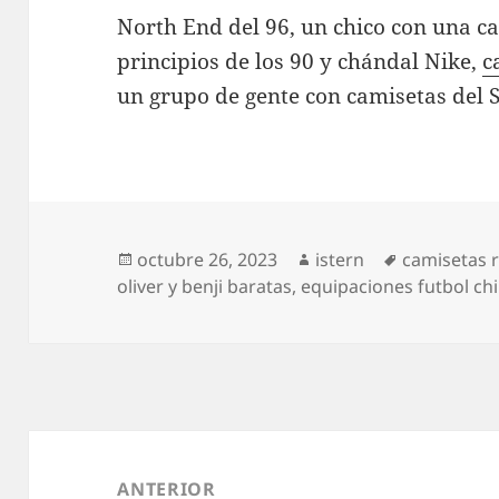
North End del 96, un chico con una ca
principios de los 90 y chándal Nike,
c
un grupo de gente con camisetas del 
Publicado
Autor
Etiquetas
octubre 26, 2023
istern
camisetas r
el
oliver y benji baratas
,
equipaciones futbol ch
Navegación
de
ANTERIOR