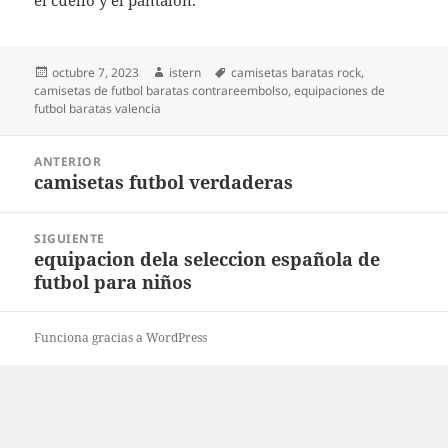
el cuello y el pantalón.
Publicado
Autor
Etiquetas
octubre 7, 2023
istern
camisetas baratas rock
,
el
camisetas de futbol baratas contrareembolso
,
equipaciones de
futbol baratas valencia
Navegación
ANTERIOR
de
camisetas futbol verdaderas
Entrada
entradas
anterior:
SIGUIENTE
equipacion dela seleccion española de
Entrada
futbol para niños
siguiente:
Funciona gracias a WordPress