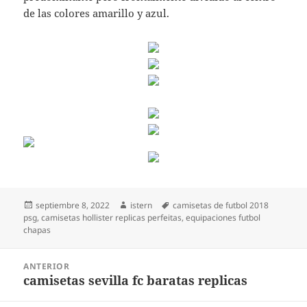
de las colores amarillo y azul.
Publicado
Autor
Etiquetas
septiembre 8, 2022
istern
camisetas de futbol 2018
el
psg
,
camisetas hollister replicas perfeitas
,
equipaciones futbol
chapas
Navegación
ANTERIOR
de
camisetas sevilla fc baratas replicas
Entrada
entradas
anterior: