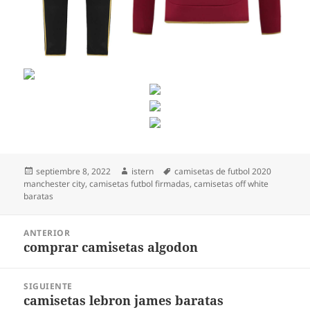
Publicado
Autor
Etiquetas
septiembre 8, 2022
istern
camisetas de futbol 2020
el
manchester city
,
camisetas futbol firmadas
,
camisetas off white
baratas
Navegación
ANTERIOR
de
comprar camisetas algodon
Entrada
entradas
anterior:
SIGUIENTE
camisetas lebron james baratas
Entrada