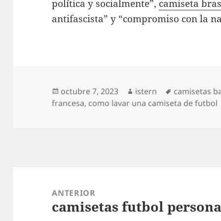
política y socialmente”,
camiseta bras
antifascista” y “compromiso con la na
Publicado
Autor
Etiquetas
octubre 7, 2023
istern
camisetas ba
el
francesa
,
como lavar una camiseta de futbol
Navegación
de
ANTERIOR
camisetas futbol persona
entradas
Entrada
anterior: