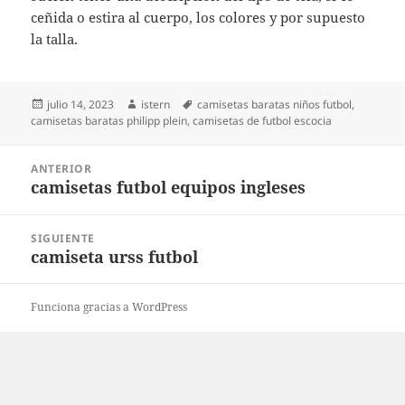
ceñida o estira al cuerpo, los colores y por supuesto
la talla.
Publicado
Autor
Etiquetas
julio 14, 2023
istern
camisetas baratas niños futbol
,
el
camisetas baratas philipp plein
,
camisetas de futbol escocia
Navegación
ANTERIOR
de
camisetas futbol equipos ingleses
Entrada
entradas
anterior:
SIGUIENTE
camiseta urss futbol
Entrada
siguiente:
Funciona gracias a WordPress