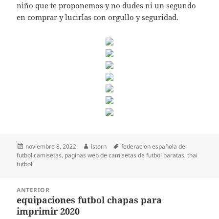
niño que te proponemos y no dudes ni un segundo
en comprar y lucirlas con orgullo y seguridad.
Publicado
Autor
Etiquetas
noviembre 8, 2022
istern
federacion española de
el
futbol camisetas
,
paginas web de camisetas de futbol baratas
,
thai
futbol
Navegación
ANTERIOR
de
equipaciones futbol chapas para
Entrada
entradas
imprimir 2020
anterior: