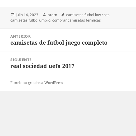
Publicado
Autor
Etiquetas
julio 14, 2023
istern
camisetas futbol low cost
,
el
camisetas futbol umbro
,
comprar camisetas termicas
Navegación
ANTERIOR
de
camisetas de futbol juego completo
Entrada
entradas
anterior:
SIGUIENTE
real sociedad uefa 2017
Entrada
siguiente:
Funciona gracias a WordPress