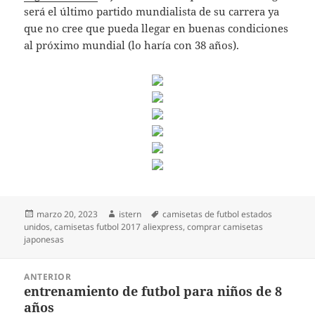
será el último partido mundialista de su carrera ya
que no cree que pueda llegar en buenas condiciones
al próximo mundial (lo haría con 38 años).
Publicado
Autor
Etiquetas
marzo 20, 2023
istern
camisetas de futbol estados
el
unidos
,
camisetas futbol 2017 aliexpress
,
comprar camisetas
japonesas
Navegación
ANTERIOR
de
entrenamiento de futbol para niños de 8
Entrada
entradas
años
anterior: