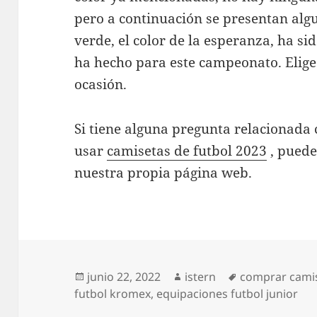
pero a continuación se presentan alg
verde, el color de la esperanza, ha si
ha hecho para este campeonato. Elige
ocasión.
Si tiene alguna pregunta relacionad
usar
camisetas de futbol 2023
, puede
nuestra propia página web.
Publicado
Autor
Etiquetas
junio 22, 2022
istern
comprar camis
el
futbol kromex
,
equipaciones futbol junior