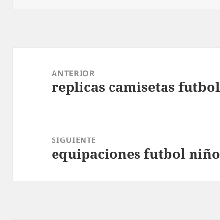
Navegación
de
ANTERIOR
replicas camisetas futbo
entradas
Entrada
anterior:
SIGUIENTE
equipaciones futbol niño
Entrada
siguiente: