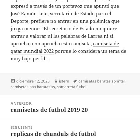
expresó a través de un portavoz que apuntó que
José Ramón Lete, secretario de Estado para el
Deporte, prefiere no entrar en una polémica que
juzga menor: “El secretario de Estado no quiere
entrar a valorar ni las palabras de Larrea ni si
aprueba o no aprueba esta camiseta,
camiseta de
qatar mundial 2022
porque lo considera un tema de
muy bajo perfil”.
Publicado
Autor
Etiquetas
diciembre 12, 2023
istern
camisetas baratas sprinter
,
el
camisetas nba baratas xs
,
samarreta futbol
Navegación
ANTERIOR
de
camisetas de futbol 2019 20
Entrada
entradas
anterior:
SIGUIENTE
replicas de chandals de futbol
Entrada