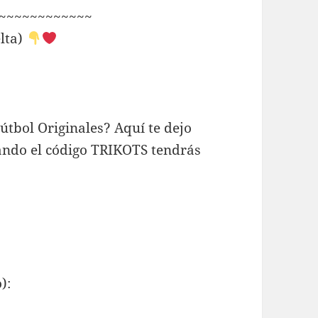
~~~~~~~~~~~~
lta)
tbol Originales? Aquí te dejo
usando el código TRIKOTS tendrás
):