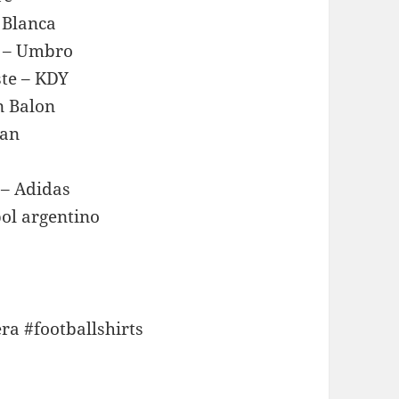
 Blanca
l – Umbro
ste – KDY
n Balon
lan
 – Adidas
bol argentino
a #footballshirts