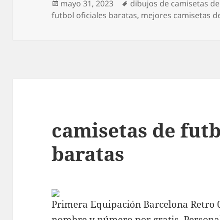
Publicado
Etiquetas
mayo 31, 2023
dibujos de camisetas de
el
futbol oficiales baratas
,
mejores camisetas d
camisetas de fut
baratas
Primera Equipación Barcelona Retro 
nombre y número por gratis. Person