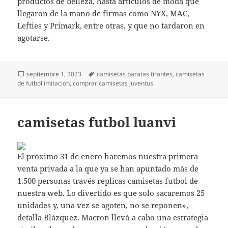
productos de belleza, hasta artículos de moda que
llegaron de la mano de firmas como NYX, MAC,
Lefties y Primark, entre otras, y que no tardaron en
agotarse.
Publicado
Etiquetas
septiembre 1, 2023
camisetas baratas tirantes
,
camisetas
el
de futbol imitacion
,
comprar camisetas juventus
camisetas futbol luanvi
El próximo 31 de enero haremos nuestra primera
venta privada a la que ya se han apuntado más de
1.500 personas través
replicas camisetas futbol
de
nuestra web. Lo divertido es que solo sacaremos 25
unidades y, una vez se agoten, no se reponen»,
detalla Blázquez. Macron llevó a cabo una estrategia