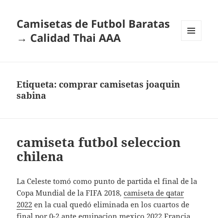
Camisetas de Futbol Baratas
→ Calidad Thai AAA
MENÚ
Y
WIDGETS
Etiqueta:
comprar camisetas joaquin
sabina
camiseta futbol seleccion
chilena
La Celeste tomó como punto de partida el final de la
Copa Mundial de la FIFA 2018,
camiseta de qatar
2022
en la cual quedó eliminada en los cuartos de
final por 0-2 ante
equipacion mexico 2022
Francia.