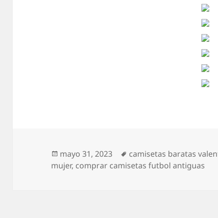
Publicado
Etiquetas
mayo 31, 2023
camisetas baratas valen
el
mujer
,
comprar camisetas futbol antiguas