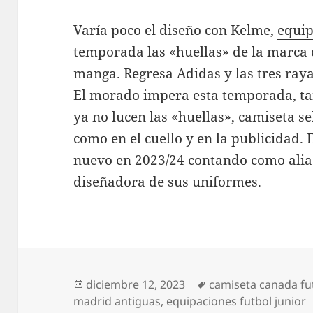
Varía poco el diseño con Kelme,
equip
temporada las «huellas» de la marca ci
manga. Regresa Adidas y las tres raya
El morado impera esta temporada, tan
ya no lucen las «huellas»,
camiseta s
como en el cuello y en la publicidad. E
nuevo en 2023/24 contando como ali
diseñadora de sus uniformes.
Publicado
Etiquetas
diciembre 12, 2023
camiseta canada fu
el
madrid antiguas
,
equipaciones futbol junior