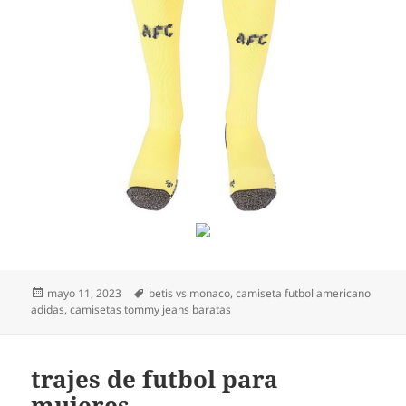
Publicado
Etiquetas
mayo 11, 2023
betis vs monaco
,
camiseta futbol americano
el
adidas
,
camisetas tommy jeans baratas
trajes de futbol para
mujeres