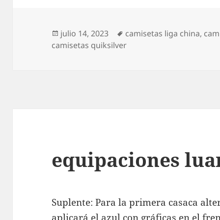
Publicado
Etiquetas
julio 14, 2023
camisetas liga china
,
cami
el
camisetas quiksilver
equipaciones luan
Suplente: Para la primera casaca alt
aplicará el azul con gráficas en el fre