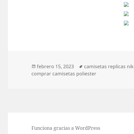
Publicado
Etiquetas
febrero 15, 2023
camisetas replicas ni
el
comprar camisetas poliester
Funciona gracias a WordPress