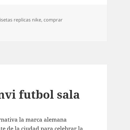
setas replicas nike
,
comprar
vi futbol sala
ernativa la marca alemana
nte de la ciudad para celebrar la