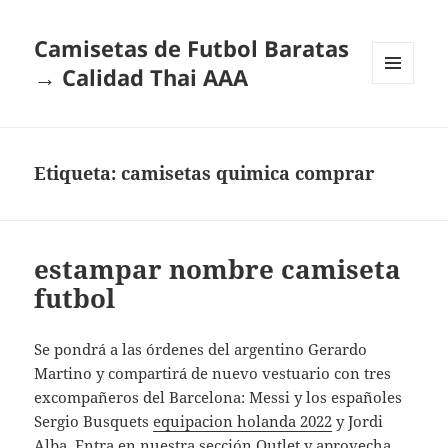
Camisetas de Futbol Baratas
→ Calidad Thai AAA
MENÚ
Y
WIDGETS
Etiqueta:
camisetas quimica comprar
estampar nombre camiseta
futbol
Se pondrá a las órdenes del argentino Gerardo
Martino y compartirá de nuevo vestuario con tres
excompañeros del Barcelona: Messi y los españoles
Sergio Busquets
equipacion holanda 2022
y Jordi
Alba. Entra en nuestra sección Outlet y aprovecha