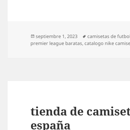
Publicado
Etiquetas
septiembre 1, 2023
camisetas de futb
el
premier league baratas
,
catalogo nike camise
tienda de camiset
españa