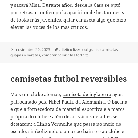
y sacará Misa. Durante años, desde la Casa se optó
por retrasar un tiempo la aparición de los tacones y
de looks más juveniles,
qatar camiseta
algo que hizo
elevar las voces de los más críticos.
Publicado
Etiquetas
noviembre 20, 2023
atletico liverpool gratis
,
camisetas
el
guapas y baratas
,
comprar camisetas fortnite
camisetas futbol reversibles
Mais um clube alemão,
camiseta de inglaterra
agora
patrocinado pela Nike! Pauli, da Alemanha. O bacana
é que a fornecedora de material esportiva é a marca
própria do clube e além disso, vários detalhes se
destacam: a Linha Vermelha que passa no meio do
escudo, simbolizando o amor ao bairro e ao clube e