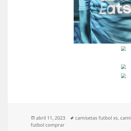
Publicado
Etiquetas
abril 11, 2023
camisetas futbol xs
,
cami
el
futbol comprar