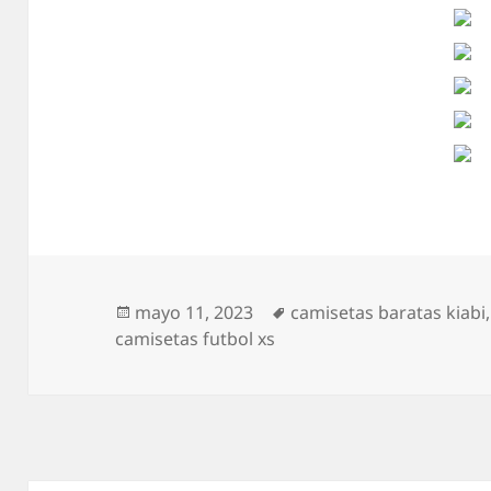
Publicado
Etiquetas
mayo 11, 2023
camisetas baratas kiabi
el
camisetas futbol xs